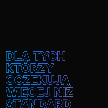
DLA TYCH
KTÓRZY
OCZEKUJĄ
WIĘCEJ NIŻ
STANDARD