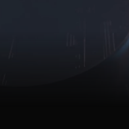
WYDAJNOŚCI
OPROGRAMOWANIE DBPLUS UŻYWANE JEST W 10 Z
15 NAJWIĘKSZYCH FIRM W POLSCE