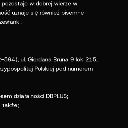
y pozostaje w dobrej wierze w
ość uznaje się również pisemne
esłanki.
-594), ul. Giordana Bruna 9 lok 215,
eczypospolitej Polskiej pod numerem
esem działalności DBPLUS;
 także;