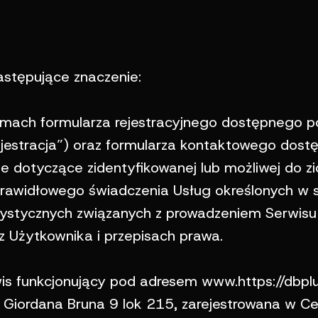
astępujące znaczenie:
ach formularza rejestracyjnego dostępnego 
„Rejestracja”) oraz formularza kontaktowego do
je dotyczące zidentyfikowanej lub możliwej do zi
rawidłowego świadczenia Usług określonych w s
atystycznych związanych z prowadzeniem Serwis
z Użytkownika i przepisach prawa.
 funkcjonujący pod adresem www.https://dbplus
 Giordana Bruna 9 lok 215, zarejestrowana w Cent