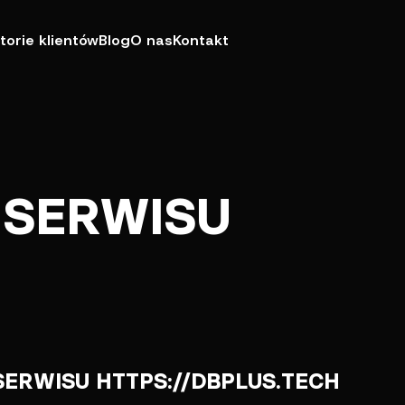
torie klientów
Blog
O nas
Kontakt
 SERWISU
 SERWISU HTTPS://DBPLUS.TECH