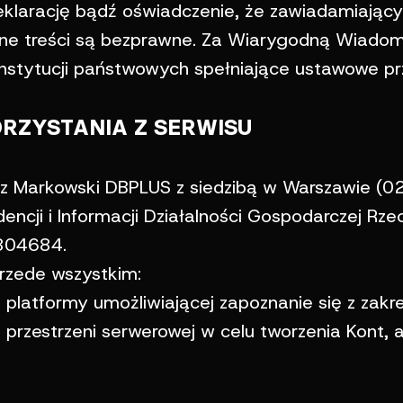
deklarację bądź oświadczenie, że zawiadamiając
ane treści są bezprawne. Za Wiarygodną Wiadom
nstytucji państwowych spełniające ustawowe prz
ORZYSTANIA Z SERWISU
sz Markowski DBPLUS z siedzibą w Warszawie (02
encji i Informacji Działalności Gospodarczej Rz
804684.
rzede wszystkim:
platformy umożliwiającej zapoznanie się z zakr
przestrzeni serwerowej w celu tworzenia Kont, a