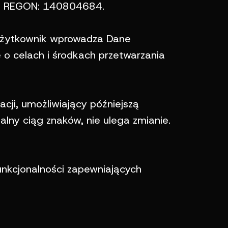
75, REGON: 140804684.
 Użytkownik wprowadza Dane
o celach i środkach przetwarzania
cji, umożliwiający późniejszą
alny ciąg znaków, nie ulega zmianie.
unkcjonalności zapewniających