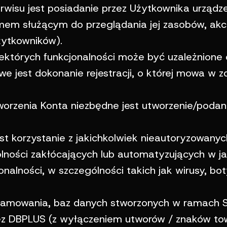
erwisu jest posiadanie przez Użytkownika urząd
ramem służącym do przeglądania jej zasobów, akc
żytkowników).
iektórych funkcjonalności może być uzależnione o
e jest dokonanie rejestracji, o której mowa w 
utworzenia Konta niezbędne jest utworzenie/podan
st korzystanie z jakichkolwiek nieautoryzowany
ności zakłócających lub automatyzujących w jak
nalności, w szczególności takich jak wirusy, bo
ramowania, baz danych stworzonych w ramach S
ez DBPLUS (z wyłączeniem utworów / znaków to