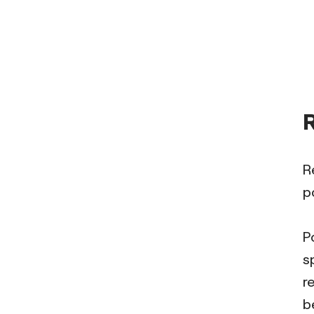
R
p
P
s
r
b