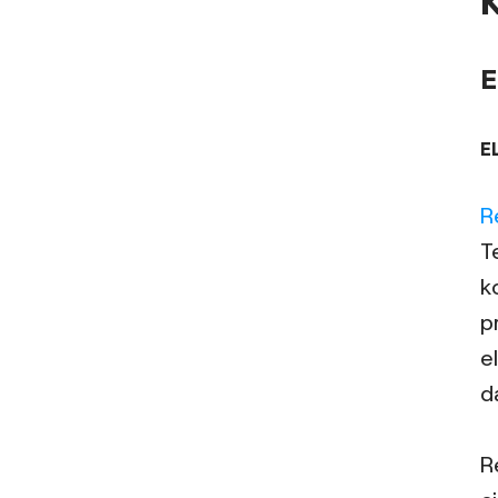
E
R
T
k
p
e
d
R