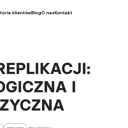
torie klientów
Blog
O nas
Kontakt
EPLIKACJI:
OGICZNA I
IZYCZNA