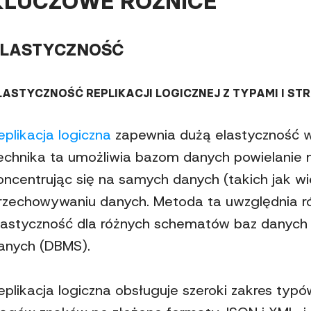
KLUCZOWE RÓŻNICE
ELASTYCZNOŚĆ
LASTYCZNOŚĆ REPLIKACJI LOGICZNEJ Z TYPAMI I S
eplikacja logiczna
zapewnia dużą elastyczność w 
echnika ta umożliwia bazom danych powielanie m
oncentrując się na samych danych (takich jak wi
rzechowywaniu danych. Metoda ta uwzględnia róż
lastyczność dla różnych schematów baz danych 
anych (DBMS).
eplikacja logiczna obsługuje szeroki zakres typó