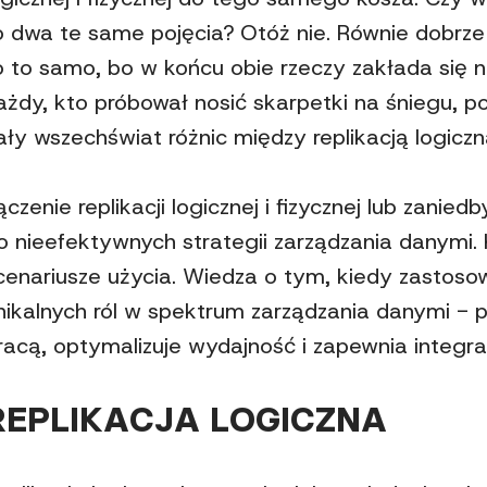
o dwa te same pojęcia? Otóż nie. Równie dobrze
o to samo, bo w końcu obie rzeczy zakłada się n
ażdy, kto próbował nosić skarpetki na śniegu,
ały wszechświat różnic między replikacją logiczn
ączenie replikacji logicznej i fizycznej lub zani
o nieefektywnych strategii zarządzania danymi.
cenariusze użycia. Wiedza o tym, kiedy zastosow
nikalnych ról w spektrum zarządzania danymi -
racą, optymalizuje wydajność i zapewnia integra
REPLIKACJA LOGICZNA