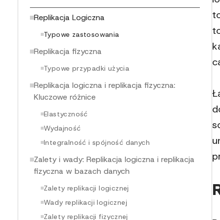
t
Replikacja Logiczna
t
Typowe zastosowania
k
Replikacja fizyczna
c
Typowe przypadki użycia
Replikacja logiczna i replikacja fizyczna:
Ł
Kluczowe różnice
d
Elastyczność
s
Wydajność
u
Integralność i spójność danych
p
Zalety i wady: Replikacja logiczna i replikacja
fizyczna w bazach danych
Zalety replikacji logicznej
Wady replikacji logicznej
Zalety replikacji fizycznej