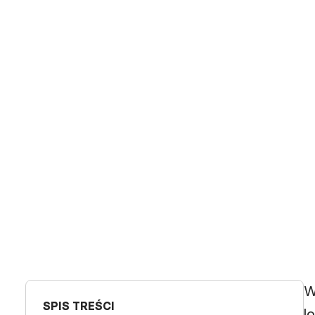
W
SPIS TREŚCI
l