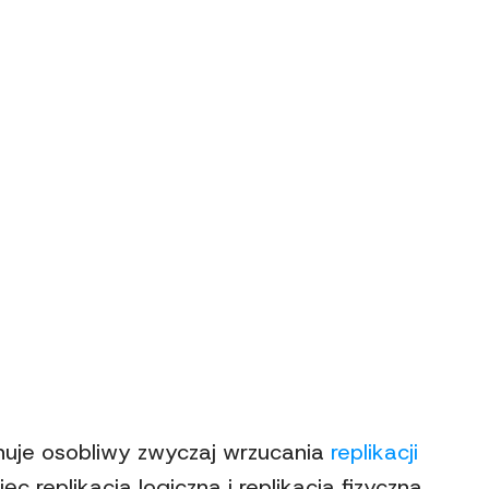
nuje osobliwy zwyczaj wrzucania
replikacji
c replikacja logiczna i replikacja fizyczna