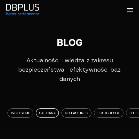
BLOG
Aktualności i wiedza z zakresu
bezpieczeństwa i efektywności baz
danych
WSZYSTKIE
SAP HANA
RELEASE INFO
POSTGRESQL
PERF